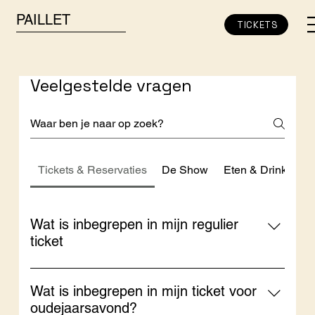
PAILLET
TICKETS
Veelgestelde vragen
Tickets & Reservaties
De Show
Eten & Drinken
Wat is inbegrepen in mijn regulier
ticket
Je regulier ticket voor PAILLET omvat toegang tot
de voorstelling, een gastronomisch diner en een
Wat is inbegrepen in mijn ticket voor
aperitief bij aankomst — samen goed voor een
oudejaarsavond?