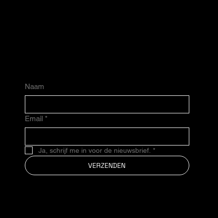
Ontvang als eerste nieuws over
verschillende mogelijkheden en arrangementen
de ticketverkoop, de première en
vind je hier.
exclusieve avonden.
Naam
Email
*
Ja, schrijf me in voor de nieuwsbrief.
*
VERZENDEN