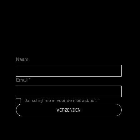
de avond voorbij is.
Ontvang als eerste nieuws over
de ticketverkoop, de première en
exclusieve avonden.
Naam
Email
*
Ja, schrijf me in voor de nieuwsbrief.
*
VERZENDEN