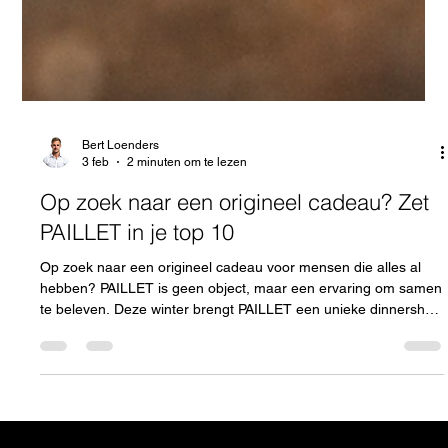
Bert Loenders
3 feb
2 minuten om te lezen
Op zoek naar een origineel cadeau? Zet
PAILLET in je top 10
Op zoek naar een origineel cadeau voor mensen die alles al
hebben? PAILLET is geen object, maar een ervaring om samen
te beleven. Deze winter brengt PAILLET een unieke dinnershow
in Zaal Athena in Antwerpen, waar verfijnde gastronomie, live
muziek en cabaret samenkomen in één bijzondere avond. Het
perfecte cadeau voor je partner, familie of vrienden: gezellig,
verrassend en een herinnering die blijft hangen — lang nadat