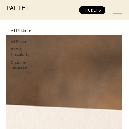
PAILLET
TICKETS
All Posts
All Posts
B2B &
Hospitality
Cadeau-
inspiratie